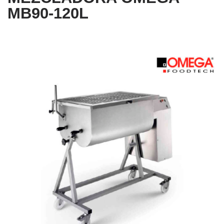
MB90-120L
Promoción
Nuevo
Agotado